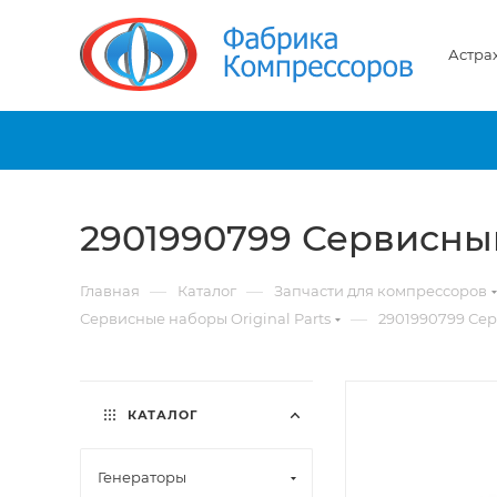
Астра
2901990799 Сервисны
—
—
Главная
Каталог
Запчасти для компрессоров
—
Сервисные наборы Original Parts
2901990799 Се
КАТАЛОГ
Генераторы