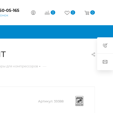
50-05-165
0
0
0
ВОНОК
IT
—
оры для компрессоров
Артикул:
59388