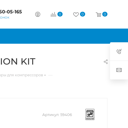
50-05-165
0
0
0
ВОНОК
ION KIT
—
оры для компрессоров
Артикул:
59406