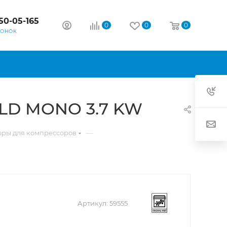
50-05-165
0
0
0
ВОНОК
OLD MONO 3.7 KW
—
оры для компрессоров
Артикул:
59555