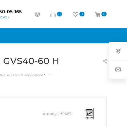
50-05-165
0
0
0
ВОНОК
 GVS40-60 H
—
оры для компрессоров
Артикул:
59667