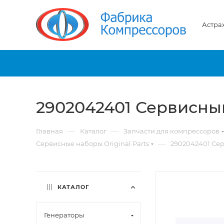
Астра
2902042401 Сервисны
—
—
Главная
Каталог
Запчасти для компрессоров
—
Сервисные наборы Original Parts
2902042401 Се
КАТАЛОГ
Генераторы