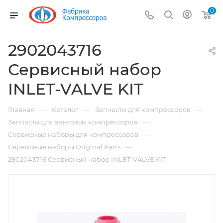
0
2902043716
Сервисный набор
INLET-VALVE KIT
—
—
—
Главная
Каталог
Запчасти для компрессоров
—
Запчасти для винтовых компрессоров
—
Сервисные наборы для компрессоров
—
Сервисные наборы Original Parts
2902043716 Сервисный набор INLET-VALVE KIT