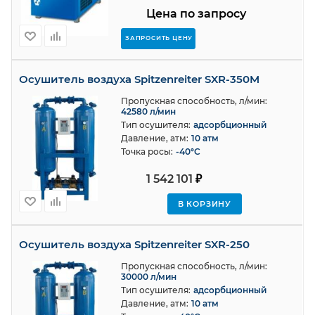
Цена по запросу
ЗАПРОСИТЬ ЦЕНУ
Осушитель воздуха Spitzenreiter SXR-350M
Пропускная способность, л/мин:
42580 л/мин
Тип осушителя:
адсорбционный
Давление, атм:
10 атм
Точка росы:
-40°C
1 542 101
₽
В КОРЗИНУ
Осушитель воздуха Spitzenreiter SXR-250
Пропускная способность, л/мин:
30000 л/мин
Тип осушителя:
адсорбционный
Давление, атм:
10 атм