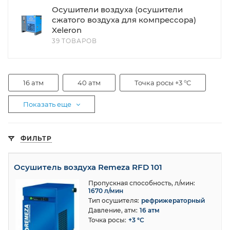
Осушители воздуха (осушители
сжатого воздуха для компрессора)
Xeleron
39 ТОВАРОВ
16 атм
40 атм
Точка росы +3 °С
Показать еще
ФИЛЬТР
Осушитель воздуха Remeza RFD 101
Пропускная способность, л/мин:
1670 л/мин
Тип осушителя:
рефрижераторный
Давление, атм:
16 атм
Точка росы:
+3 °С