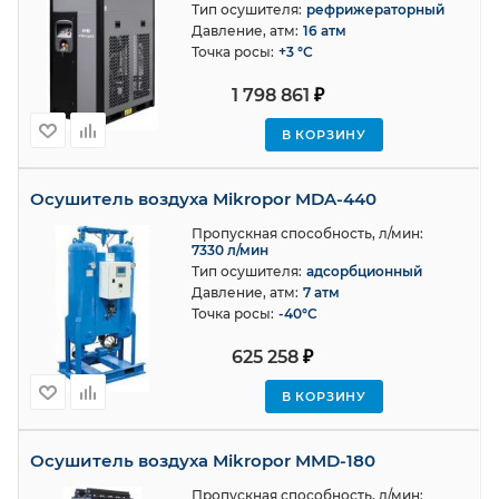
Тип осушителя:
рефрижераторный
Давление, атм:
16 атм
Точка росы:
+3 °С
1 798 861
₽
В КОРЗИНУ
Осушитель воздуха Mikropor MDA-440
Пропускная способность, л/мин:
7330 л/мин
Тип осушителя:
адсорбционный
Давление, атм:
7 атм
Точка росы:
-40°C
625 258
₽
В КОРЗИНУ
Осушитель воздуха Mikropor MMD-180
Пропускная способность, л/мин: