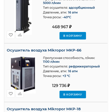
5000 л/мин
Тип осушителя:
адсорбционный
Давление, атм:
16 атм
Точка росы:
-40°C
468 967
₽
В КОРЗИНУ
Осушитель воздуха Mikropor MKP-66
Пропускная способность, л/мин:
1100 л/мин
Тип осушителя:
рефрижераторный
Давление, атм:
16 атм
Точка росы:
+3 °С
129 736
₽
В КОРЗИНУ
Осушитель воздуха Mikropor MKP-18