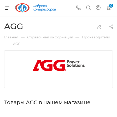
0
AGG
—
—
Главная
Справочная информация
Производители
—
AGG
Товары AGG в нашем магазине