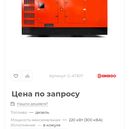
Артикул:
G-47307
Цена по запросу
Нашли дешевле?
—
Топливо
дизель
—
Мощность максимальная
220 кВт (300 кВА)
Исполнение
—
в кожухе