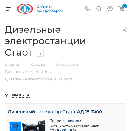
0
Дизельные
электростанции
Старт
13
—
—
—
Главная
Каталог
Генераторы
—
Дизельные генераторы
Дизельные электростанции Старт
ФИЛЬТР
Дизельный генератор Старт АД 15-Т400
Топливо:
дизель
Мощность максимальная:
17 кВт (21 кВА)