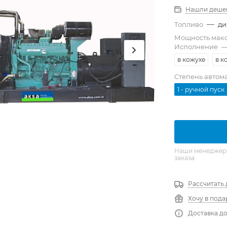
Нашли деше
—
Топливо
ди
Мощность мак
Исполнение
в кожухе
в к
Степень автом
1 - ручной пуск
Наши менеджеры 
заказа
Рассчитать 
Хочу в пода
Доставка до