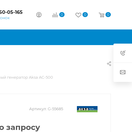
50-05-165
0
0
0
ВОНОК
ый генератор Aksa AC-500
Артикул:
G-55685
о запросу