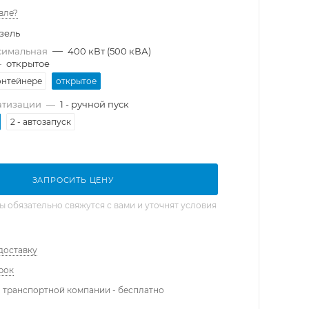
вле?
зель
—
симальная
400 кВт (500 кВА)
—
открытое
онтейнере
открытое
атизации
—
1 - ручной пуск
2 - автозапуск
ЗАПРОСИТЬ ЦЕНУ
обязательно свяжутся с вами и уточнят условия
доставку
рок
 транспортной компании - бесплатно