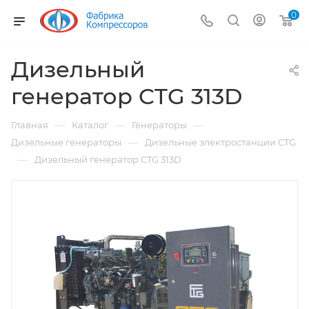
0
Дизельный
генератор CTG 313D
—
—
—
Главная
Каталог
Генераторы
—
Дизельные генераторы
Дизельные электростанции CTG
—
Дизельный генератор CTG 313D