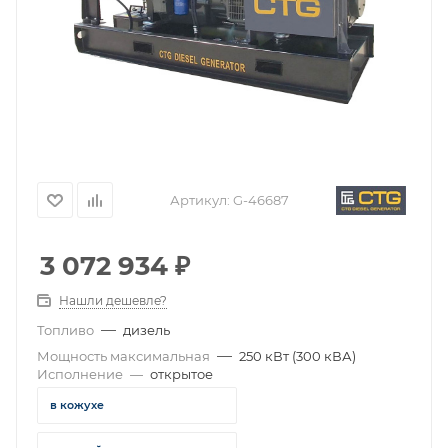
Артикул:
G-46687
3 072 934
₽
Нашли дешевле?
—
Топливо
дизель
—
Мощность максимальная
250 кВт (300 кВА)
Исполнение
—
открытое
в кожухе