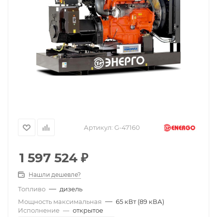
Артикул:
G-47160
1 597 524
₽
Нашли дешевле?
—
Топливо
дизель
—
Мощность максимальная
65 кВт (89 кВА)
Исполнение
—
открытое